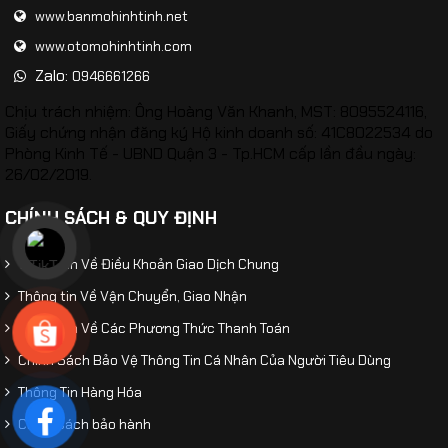
www.banmohinhtinh.net
www.otomohinhtinh.com
Zalo:
0946661266
Chịu trách nhiệm: Ông Hoàng Văn Khanh, MST: 8095524116,
Giấy chứng nhận đăng ký Hộ kinh doanh số: 41C8022534 do
Phòng Kinh Tế - UBND Quận 3 - Tp.HCM cấp lần đầu ngày:
26/02/2019.
CHÍNH SÁCH & QUY ĐỊNH
Thông Tin Về Điều Khoản Giao Dịch Chung
Thông tin Về Vận Chuyển, Giao Nhận
Thông Tin Về Các Phương Thức Thanh Toán
Chính Sách Bảo Vệ Thông Tin Cá Nhân Của Người Tiêu Dùng
Thông Tin Hàng Hóa
Chính sách bảo hành