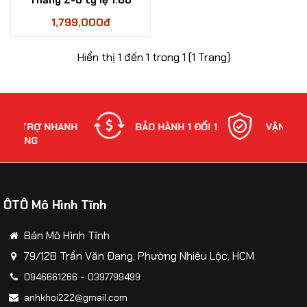
Thăng Z-8 tỷ lệ 1:60
Mô hinh xe Ô TÔ
1,799,000đ
Mô hình xe cơ giới
Hiển thị 1 đến 1 trong 1 (1 Trang)
Mô hình Xe cổ
Tỷ lệ mô hình
 NHANH
BẢO HÀNH 1 ĐỔI 1
VẬN CHUYỂN
Mô hình lắp ráp
Máy bay dân sự
Mô hình nhân vật
ÔTÔ Mô Hình Tĩnh
Mô hình xe mô tô - xe máy
Bán Mô Hình Tĩnh
Xem thêm danh mục
79/12B Trần Văn Đang, Phường Nhiêu Lộc, HCM
-
0946661266
0397799499
So sánh
Yêu thích(0)
anhkhoi222@gmail.com