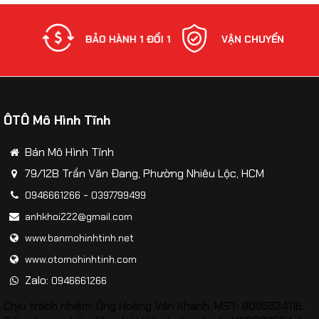
NH
BẢO HÀNH 1 ĐỔI 1
VẬN CHUYỂN
ÔTÔ Mô Hình Tĩnh
Bán Mô Hình Tĩnh
79/12B Trần Văn Đang, Phường Nhiêu Lộc, HCM
-
0946661266
0397799499
anhkhoi222@gmail.com
www.banmohinhtinh.net
www.otomohinhtinh.com
Zalo:
0946661266
Chịu trách nhiệm: Ông Hoàng Văn Khanh, MST: 8095524116,