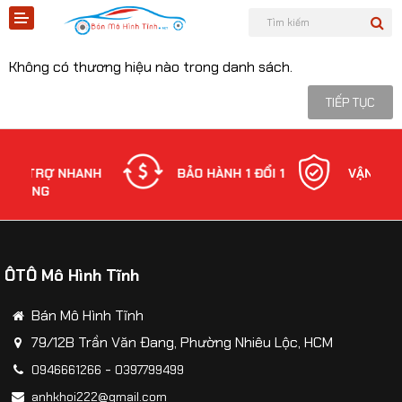
CHRYSLER & CORVERTTE
Không có thương hiệu nào trong danh sách.
TIẾP TỤC
Shopee
RỢ NHANH
BẢO HÀNH 1 ĐỔI 1
VẬN CHUYỂN
G
Tiktok
Sản phẩm
ÔTÔ Mô Hình Tĩnh
Tin tức
Bán Mô Hình Tĩnh
Liên hệ
79/12B Trần Văn Đang, Phường Nhiêu Lộc, HCM
-
0946661266
0397799499
Mô hình quân sự
anhkhoi222@gmail.com