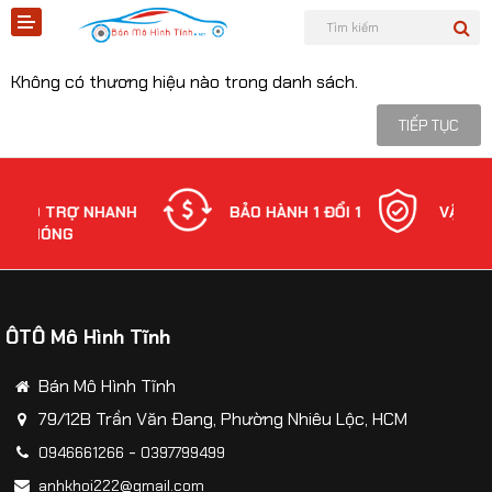
JINGBANG
Không có thương hiệu nào trong danh sách.
TIẾP TỤC
Shopee
TRỢ NHANH
BẢO HÀNH 1 ĐỔI 1
VẬN CHUYỂN
NG
Tiktok
Sản phẩm
ÔTÔ Mô Hình Tĩnh
Tin tức
Bán Mô Hình Tĩnh
Liên hệ
79/12B Trần Văn Đang, Phường Nhiêu Lộc, HCM
-
0946661266
0397799499
Mô hình quân sự
anhkhoi222@gmail.com