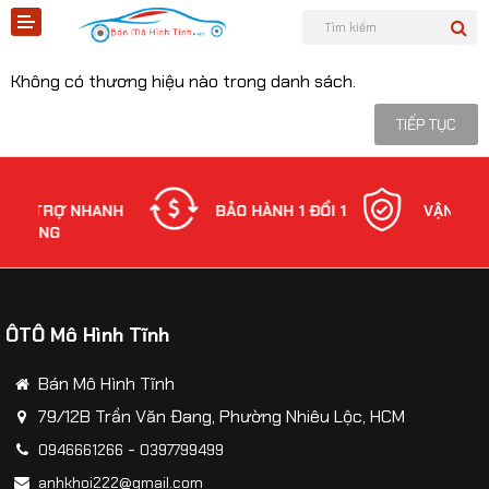
LINCOLN
Không có thương hiệu nào trong danh sách.
TIẾP TỤC
Shopee
RỢ NHANH
BẢO HÀNH 1 ĐỔI 1
VẬN CHUYỂN
G
Tiktok
Sản phẩm
ÔTÔ Mô Hình Tĩnh
Tin tức
Bán Mô Hình Tĩnh
Liên hệ
79/12B Trần Văn Đang, Phường Nhiêu Lộc, HCM
-
0946661266
0397799499
Mô hình quân sự
anhkhoi222@gmail.com