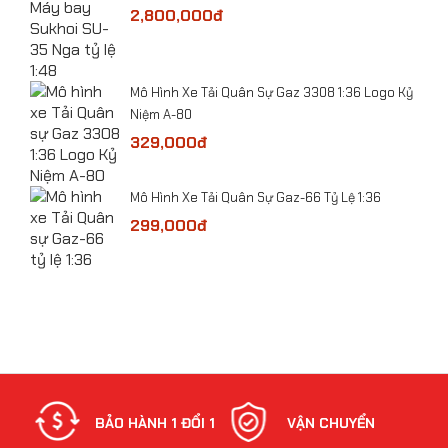
2,800,000đ
bolt
​Mô Hình Xe Tải Quân Sự Gaz 3308 1:36 Logo Kỷ
Niệm A-80
Đã 
329,000đ
21
​Mô hình Máy bay Tiêm kích tàng hình J-50 tỷ lệ
​Mô Hình Xe Tải Quân Sự Gaz-66 Tỷ Lệ 1:36
1:72
299,000đ
NH
BẢO HÀNH 1 ĐỔI 1
VẬN CHUYỂN