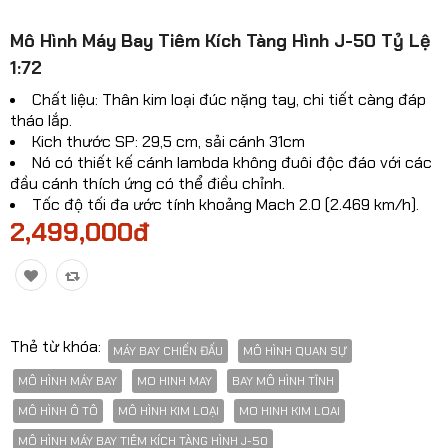
Mô hinh xe Ô TÔ
​Mô Hình Máy Bay Tiêm Kích Tàng Hình J-50 Tỷ Lệ
1:72
Mô hình xe cơ giới
Chất liệu: Thân kim loại đúc nặng tay, chi tiết càng đáp
Mô hình Xe cổ
tháo lắp.
Kich thước SP: 29,5 cm, sải cánh 31cm
Tỷ lệ mô hình
Nó có thiết kế cánh lambda không đuôi độc đáo với các
đầu cánh thích ứng có thể điều chỉnh.
Mô hình lắp ráp
Tốc độ tối đa ước tính khoảng Mach 2.0 (2.469 km/h).
2,499,000đ
Máy bay dân sự
Mô hình nhân vật
Mô hình xe mô tô - xe máy
Thẻ từ khóa:
MÁY BAY CHIẾN ĐẤU
MÔ HÌNH QUAN SỰ
Xem thêm danh mục
MÔ HÌNH MÁY BAY
MO HINH MAY
BAY MÔ HÌNH TĨNH
MÔ HÌNH Ô TÔ
MÔ HÌNH KIM LOẠI
MO HINH KIM LOAI
So sánh
Yêu thích(0)
MÔ HÌNH MÁY BAY TIÊM KÍCH TÀNG HÌNH J-50