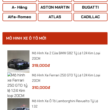
BOENING
A- Hãng
ASTON MARTIN
BUGATTI
CONCORD
Alfa-Romeo
ATLAS
CADILLAC
​Mô hình Máy bay Tiêm kích tàng hình J-50 tỷ lệ
1:72
MÔ HINH XE Ô TÔ MỚI
0
​Mô Hình Xe 2 Cửa BMW G82 Tỷ Lệ 1:24 Kim Loại
20CM
319,000đ
​Mô Hình Xe Ferrari 250 GTO Tỷ Lệ 1:24 Kim Loại
20CM
310,000đ
​Mô Hình Xe Ô Tô Lamborghini Revuelto Tỷ Lệ
1:32