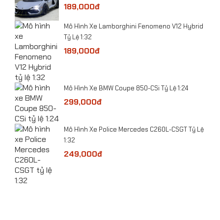
189,000đ
Mô Hình Xe Lamborghini Fenomeno V12 Hybrid
Tỷ Lệ 1:32
189,000đ
​Mô hình Máy bay Tiêm kích tàng hình J-50 tỷ lệ
1:72
Mô Hình Xe BMW Coupe 850-CSi Tỷ Lệ 1:24
299,000đ
​Mô Hình Xe Police Mercedes C260L-CSGT Tỷ Lệ
ge
1:32
249,000đ