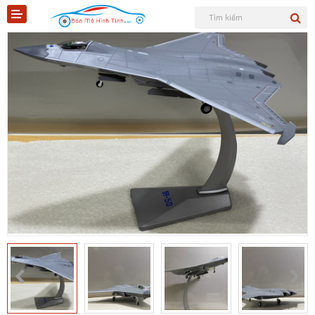
Shopee
Tiktok
Sản phẩm
Tin tức
Liên hệ
Mô hình quân sự