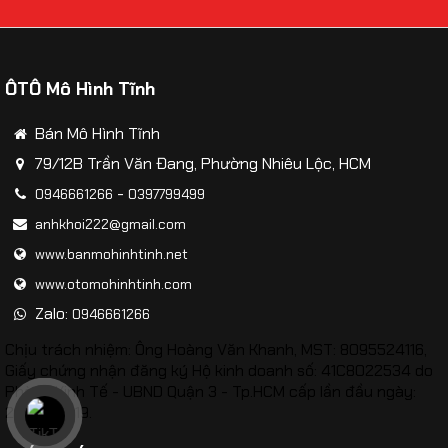
ÔTÔ Mô Hình Tĩnh
Bán Mô Hình Tĩnh
79/12B Trần Văn Đang, Phường Nhiêu Lộc, HCM
-
0946661266
0397799499
​Mô hình Máy bay Tiêm kích tàng hình J-50 tỷ lệ
anhkhoi222@gmail.com
1:72
www.banmohinhtinh.net
www.otomohinhtinh.com
Zalo:
0946661266
Chịu trách nhiệm: Ông Hoàng Văn Khanh, MST: 8095524116,
Giấy chứng nhận đăng ký Hộ kinh doanh số: 41C8022534 do
Phòng Kinh Tế - UBND Quận 3 - Tp.HCM cấp lần đầu ngày:
26/02/2019.