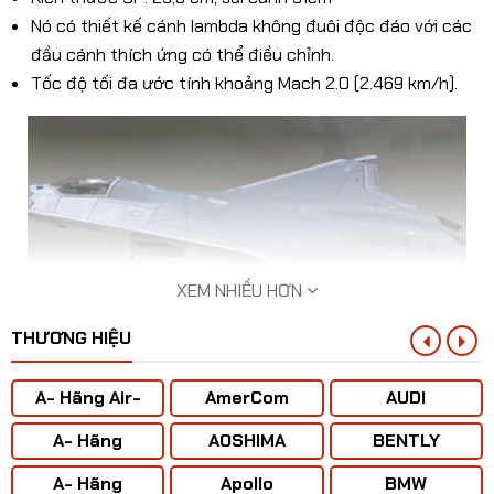
Nó có thiết kế cánh lambda không đuôi độc đáo với các
đầu cánh thích ứng có thể điều chỉnh.
Tốc độ tối đa ước tính khoảng Mach 2.0 (2.469 km/h).
XEM NHIỀU HƠN
THƯƠNG HIỆU
A- Hãng Air-
AmerCom
AUDI
BUS
A- Hãng
AOSHIMA
BENTLY
ANTONOV ( Liên
A- Hãng
Apollo
BMW
Xô)