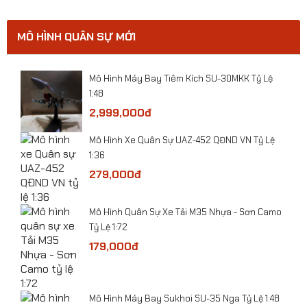
MÔ HÌNH QUÂN SỰ MỚI
ười
Mô Hình Máy Bay Tiêm Kích SU-30MKK Tỷ Lệ
1:48
​Mô hình Máy bay Tiêm kích tàng hình J-50 tỷ lệ
2,999,000đ
1:72
ỷ Lệ
Mô Hình Xe Quân Sự UAZ-452 QĐND VN Tỷ Lệ
1:36
279,000đ
-
​Mô Hình Quân Sự Xe Tải M35 Nhựa - Sơn Camo
Tỷ Lệ 1:72
179,000đ
he
Mô Hình Máy Bay Sukhoi SU-35 Nga Tỷ Lệ 1:48
 Lệ