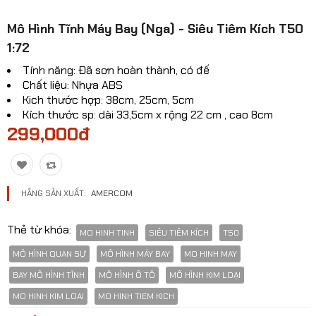
Mô hinh xe Ô TÔ
Mô Hình Tĩnh Máy Bay (Nga) - Siêu Tiêm Kích T50
1:72
Mô hình xe cơ giới
Tính năng: Đã sơn hoàn thành, có đế
Mô hình Xe cổ
Chất liệu: Nhựa ABS
Kich thước hợp: 38cm, 25cm, 5cm
Tỷ lệ mô hình
Kích thước sp: dài 33,5cm x rộng 22 cm , cao 8cm
299,000đ
Mô hình lắp ráp
Máy bay dân sự
HÃNG SẢN XUẤT:
AMERCOM
Mô hình nhân vật
Mô hình xe mô tô - xe máy
Thẻ từ khóa:
MO HINH TINH
SIÊU TIÊM KÍCH
T50
Xem thêm danh mục
MÔ HÌNH QUAN SỰ
MÔ HÌNH MÁY BAY
MO HINH MAY
BAY MÔ HÌNH TĨNH
MÔ HÌNH Ô TÔ
MÔ HÌNH KIM LOẠI
MO HINH KIM LOAI
MO HINH TIEM KICH
So sánh
Yêu thích(0)