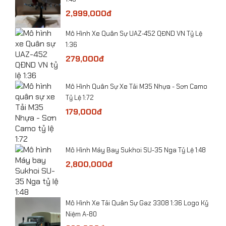
2,999,000đ
Mô hình tĩnh Máy bay (Nga) - Siêu tiêm kích T50
ỷ Lệ
Mô Hình Xe Quân Sự UAZ-452 QĐND VN Tỷ Lệ
1:72
1:36
279,000đ
-
​Mô Hình Quân Sự Xe Tải M35 Nhựa - Sơn Camo
Tỷ Lệ 1:72
179,000đ
he
Mô Hình Máy Bay Sukhoi SU-35 Nga Tỷ Lệ 1:48
 Lệ
2,800,000đ
​Mô Hình Xe Tải Quân Sự Gaz 3308 1:36 Logo Kỷ
bolt
Niệm A-80