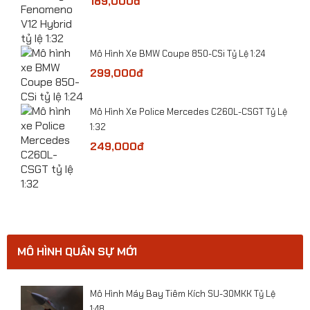
189,000đ
Mô hình tĩnh Máy bay (Nga) - Siêu tiêm kích T50
1:72
Mô Hình Xe BMW Coupe 850-CSi Tỷ Lệ 1:24
299,000đ
ge
​Mô Hình Xe Police Mercedes C260L-CSGT Tỷ Lệ
1:32
249,000đ
MÔ HÌNH QUÂN SỰ MỚI
ười
Mô Hình Máy Bay Tiêm Kích SU-30MKK Tỷ Lệ
1:48