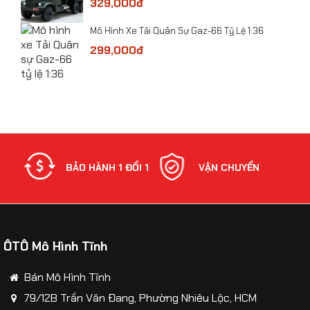
329,000đ
​Mô Hình Xe Tải Quân Sự Gaz-66 Tỷ Lệ 1:36
299,000đ
Mô hình tĩnh Máy bay (Nga) - Siêu tiêm kích T50
1:72
NH
BẢO HÀNH 1 ĐỔI 1
VẬN CHUYỂN
ÔTÔ Mô Hình Tĩnh
Bán Mô Hình Tĩnh
79/12B Trần Văn Đang, Phường Nhiêu Lộc, HCM