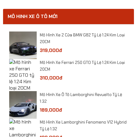
1:72
MÔ HINH XE Ô TÔ MỚI
0
​Mô Hình Xe 2 Cửa BMW G82 Tỷ Lệ 1:24 Kim Loại
20CM
319,000đ
​Mô Hình Xe Ferrari 250 GTO Tỷ Lệ 1:24 Kim Loại
20CM
310,000đ
​Mô Hình Xe Ô Tô Lamborghini Revuelto Tỷ Lệ
1:32
189,000đ
Mô Hình Xe Lamborghini Fenomeno V12 Hybrid
Tỷ Lệ 1:32