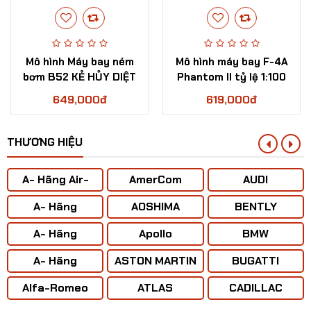
Mô hình Máy bay ném
Mô hình máy bay F-4A
bơm B52 KẺ HỦY DIỆT
Phantom II tỷ lệ 1:100
tỳ lệ 1:200
649,000đ
619,000đ
THƯƠNG HIỆU
A- Hãng Air-
AmerCom
AUDI
BUS
A- Hãng
AOSHIMA
BENTLY
ANTONOV ( Liên
A- Hãng
Apollo
BMW
Xô)
BOENING
A- Hãng
ASTON MARTIN
BUGATTI
CONCORD
Alfa-Romeo
ATLAS
CADILLAC
Mô hình tĩnh Máy bay (Nga) - Siêu tiêm kích T50