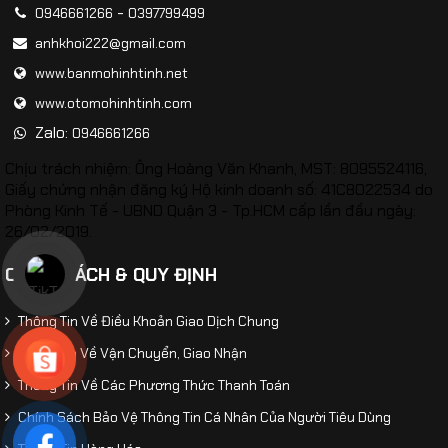
-
0946661266
0397799499
anhkhoi222@gmail.com
www.banmohinhtinh.net
www.otomohinhtinh.com
Zalo:
0946661266
Chịu trách nhiệm: Ông Hoàng Văn Khanh, MST: 8095524116,
Giấy chứng nhận đăng ký Hộ kinh doanh số: 41C8022534 do
Phòng Kinh Tế - UBND Quận 3 - Tp.HCM cấp lần đầu ngày:
26/02/2019.
CHÍNH SÁCH & QUY ĐỊNH
Thông Tin Về Điều Khoản Giao Dịch Chung
Thông tin Về Vận Chuyển, Giao Nhận
Thông Tin Về Các Phương Thức Thanh Toán
Chính Sách Bảo Vệ Thông Tin Cá Nhân Của Người Tiêu Dùng