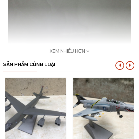
XEM NHIỀU HƠN
SẢN PHẨM CÙNG LOẠI
Mô hình tĩnh Máy bay (Nga) - Siêu tiêm kích T50
1:72