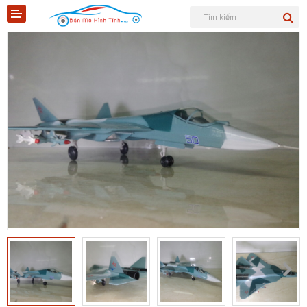
Shopee
Tiktok
Sản phẩm
Tin tức
Liên hệ
Mô hình quân sự