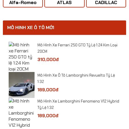
Alfa-Romeo
ATLAS
CADILLAC
MÔ HINH XE Ô TÔ MỚI
​Mô Hình Xe Ferrari 250 GTO Tỷ Lệ 1:24 Kim Loại
20CM
310,000đ
​Mô Hình Xe Ô Tô Lamborghini Revuelto Tỷ Lệ
1:32
189,000đ
Mô Hình Xe Lamborghini Fenomeno V12 Hybrid
Tỷ Lệ 1:32
189,000đ
Mô hình xe ô tô BMW X5 2020 tỷ lệ 1:32