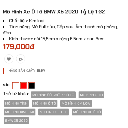
Mô hinh xe Ô TÔ
Mô Hình Xe Ô Tô BMW X5 2020 Tỷ Lệ 1:32
Mô hình xe cơ giới
Chất liệu: Kim loại
Tính năng: Mở Full cửa, Cốp sau, Âm thanh mô phỏng,
Mô hình Xe cổ
đèn
Kích thước: dài 15,5cm x rộng 6,5cm x cao 6cm
Tỷ lệ mô hình
179,000đ
Mô hình lắp ráp
Máy bay dân sự
HÃNG SẢN XUẤT:
BMW
Mô hình nhân vật
MÀU
Mô hình xe mô tô - xe máy
Thẻ từ khóa:
MÔ HÌNH ĐỒ CHƠI XE Ô TÔ
MO HINH O TO
Xem thêm danh mục
MÔ HÌNH TĨNH
MÔ HÌNH Ô TÔ
MÔ HÌNH KIM LOẠI
MO HINH KIM LOAI
MO HINH XE O TO
MÔ HÌNH XE Ô TÔ
BMW X5 2020
So sánh
Yêu thích(0)