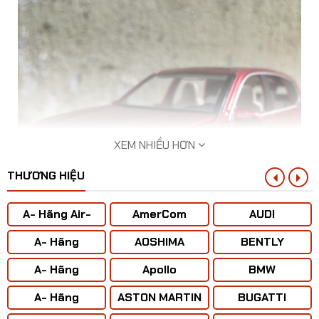
XEM NHIỀU HƠN
THƯƠNG HIỆU
A- Hãng Air-
AmerCom
AUDI
BUS
A- Hãng
AOSHIMA
BENTLY
ANTONOV ( Liên
A- Hãng
Apollo
BMW
Xô)
BOENING
Mô hình xe ô tô BMW X5 2020 tỷ lệ 1:32
A- Hãng
ASTON MARTIN
BUGATTI
CONCORD