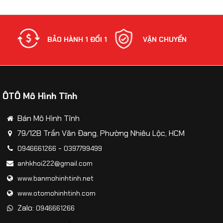
Mô hình xe ô tô BMW X5 2020 tỷ lệ 1:32
NH
BẢO HÀNH 1 ĐỔI 1
VẬN CHUYỂN
ÔTÔ Mô Hình Tĩnh
Bán Mô Hình Tĩnh
79/12B Trần Văn Đang, Phường Nhiêu Lộc, HCM
-
0946661266
0397799499
anhkhoi222@gmail.com
www.banmohinhtinh.net
www.otomohinhtinh.com
Zalo:
0946661266