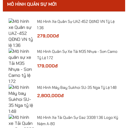
MÔ HÌNH QUÂN SỰ MỚI
ỷ Lệ
Mô Hình Xe Quân Sự UAZ-452 QĐND VN Tỷ Lệ
1:36
279,000đ
​Mô Hình Quân Sự Xe Tải M35 Nhựa - Sơn Camo
-
Tỷ Lệ 1:72
179,000đ
Mô Hình Máy Bay Sukhoi SU-35 Nga Tỷ Lệ 1:48
he
2,800,000đ
​Mô Hình Xe Tải Quân Sự Gaz 3308 1:36 Logo Kỷ
Niệm A-80
Mô hình xe ô tô BMW X5 2020 tỷ lệ 1:32