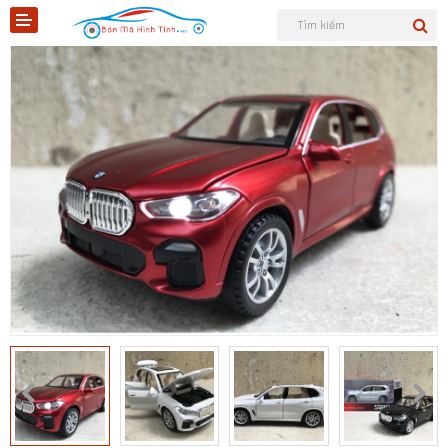
Shopee
Tiktok
Sản phẩm
Tin tức
Liên hệ
Mô hình quân sự