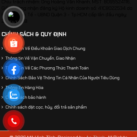
Chịu trách nhiệm: Ông Hoàng Văn Khanh, MST: 8095524116,
Mô hình xe ô tô BMW X5 2020 tỷ lệ 1:32
Giấy chứng nhận đăng ký Hộ kinh doanh số: 41C8022534 do
Phòng Kinh Tế - UBND Quận 3 - Tp.HCM cấp lần đầu ngày:
26/02/2019.
CHÍNH SÁCH & QUY ĐỊNH
Thông Tin Về Điều Khoản Giao Dịch Chung
Thông tin Về Vận Chuyển, Giao Nhận
Thông Tin Về Các Phương Thức Thanh Toán
Chính Sách Bảo Vệ Thông Tin Cá Nhân Của Người Tiêu Dùng
Thông Tin Hàng Hóa
Chính sách bảo hành
Chính sách đặt cọc, hủy, đổi trả sản phẩm