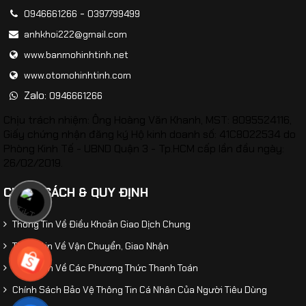
-
0946661266
0397799499
anhkhoi222@gmail.com
www.banmohinhtinh.net
www.otomohinhtinh.com
Zalo:
0946661266
Chịu trách nhiệm: Ông Hoàng Văn Khanh, MST: 8095524116,
Giấy chứng nhận đăng ký Hộ kinh doanh số: 41C8022534 do
Phòng Kinh Tế - UBND Quận 3 - Tp.HCM cấp lần đầu ngày:
26/02/2019.
CHÍNH SÁCH & QUY ĐỊNH
Thông Tin Về Điều Khoản Giao Dịch Chung
Thông tin Về Vận Chuyển, Giao Nhận
Thông Tin Về Các Phương Thức Thanh Toán
Chính Sách Bảo Vệ Thông Tin Cá Nhân Của Người Tiêu Dùng
​Mô hình xe tải thớt Cứu hộ CSGT tỷ lệ 1:24