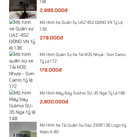
1:48
2,999,000đ
ỷ Lệ
Mô Hình Xe Quân Sự UAZ-452 QĐND VN Tỷ Lệ
1:36
279,000đ
-
​Mô Hình Quân Sự Xe Tải M35 Nhựa - Sơn Camo
Tỷ Lệ 1:72
179,000đ
he
Mô Hình Máy Bay Sukhoi SU-35 Nga Tỷ Lệ 1:48
 Lệ
2,800,000đ
bolt
​Mô hình xe tải thớt Cứu hộ CSGT tỷ lệ 1:24
​Mô Hình Xe Tải Quân Sự Gaz 3308 1:36 Logo Kỷ
Niệm A-80