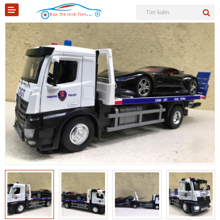
Shopee
Tiktok
Sản phẩm
Tin tức
Liên hệ
Mô hình quân sự