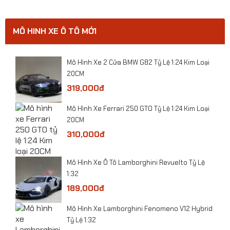
MÔ HINH XE Ô TÔ MỚI
0
​Mô Hình Xe 2 Cửa BMW G82 Tỷ Lệ 1:24 Kim Loại
20CM
319,000đ
​Mô Hình Xe Ferrari 250 GTO Tỷ Lệ 1:24 Kim Loại
20CM
310,000đ
​Mô Hình Xe Ô Tô Lamborghini Revuelto Tỷ Lệ
1:32
189,000đ
​Mô hình xe tải thớt Cứu hộ CSGT tỷ lệ 1:24
Mô Hình Xe Lamborghini Fenomeno V12 Hybrid
Tỷ Lệ 1:32