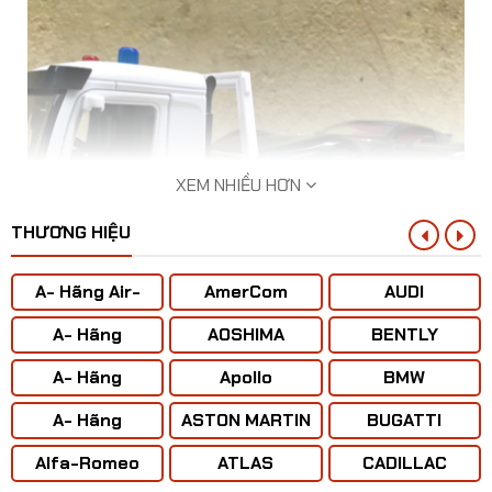
XEM NHIỀU HƠN
THƯƠNG HIỆU
A- Hãng Air-
AmerCom
AUDI
BUS
A- Hãng
AOSHIMA
BENTLY
ANTONOV ( Liên
A- Hãng
Apollo
BMW
Xô)
BOENING
​Mô hình xe tải thớt Cứu hộ CSGT tỷ lệ 1:24
A- Hãng
ASTON MARTIN
BUGATTI
CONCORD
Alfa-Romeo
ATLAS
CADILLAC