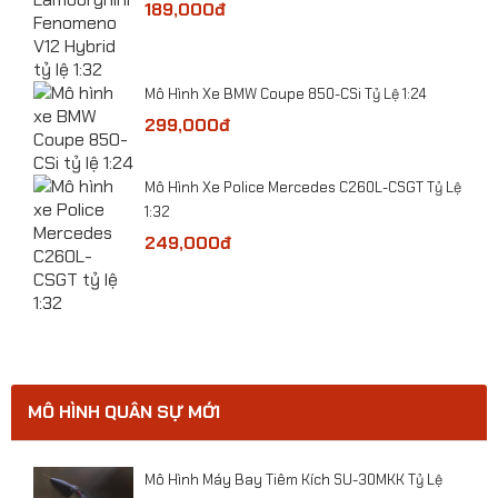
189,000đ
Mô Hình Xe BMW Coupe 850-CSi Tỷ Lệ 1:24
299,000đ
ge
​Mô Hình Xe Police Mercedes C260L-CSGT Tỷ Lệ
1:32
249,000đ
MÔ HÌNH QUÂN SỰ MỚI
​Mô hình xe tải thớt Cứu hộ CSGT tỷ lệ 1:24
ười
Mô Hình Máy Bay Tiêm Kích SU-30MKK Tỷ Lệ