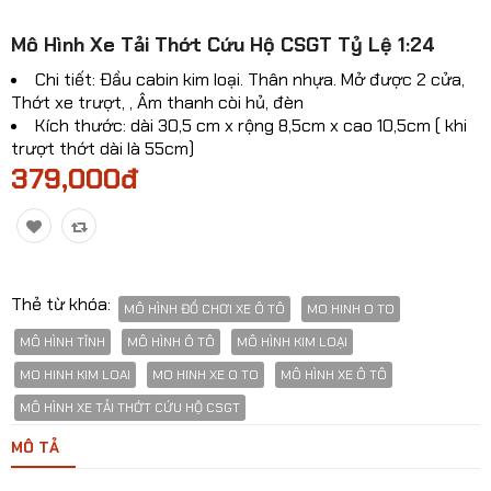
Mô hinh xe Ô TÔ
​Mô Hình Xe Tải Thớt Cứu Hộ CSGT Tỷ Lệ 1:24
Mô hình xe cơ giới
Chi tiết: Đầu cabin kim loại. Thân nhựa. Mở được 2 cửa,
Thớt xe trượt, , Âm thanh còi hủ, đèn
Mô hình Xe cổ
Kích thước: dài 30,5 cm x rộng 8,5cm x cao 10,5cm ( khi
trượt thớt dài là 55cm)
Tỷ lệ mô hình
379,000đ
Mô hình lắp ráp
Máy bay dân sự
Mô hình nhân vật
Thẻ từ khóa:
MÔ HÌNH ĐỒ CHƠI XE Ô TÔ
MO HINH O TO
MÔ HÌNH TĨNH
MÔ HÌNH Ô TÔ
MÔ HÌNH KIM LOẠI
Mô hình xe mô tô - xe máy
MO HINH KIM LOAI
MO HINH XE O TO
MÔ HÌNH XE Ô TÔ
Xem thêm danh mục
MÔ HÌNH XE TẢI THỚT CỨU HỘ CSGT
MÔ TẢ
So sánh
Yêu thích(0)