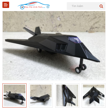
Shopee
Tiktok
Sản phẩm
Tin tức
Liên hệ
Mô hình quân sự