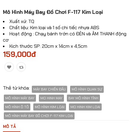
Mô hinh xe Ô TÔ
Mô Hình Máy Bay Đồ Chơi F-117 Kim Loại
Mô hình xe cơ giới
Xuất xứ: TQ
Chất liệu: Kim loại và 1 số chi tiếc nhựa ABS
Mô hình Xe cổ
Hoạt động : Chạy bánh trớn có ĐÈN và ÂM THANH động
cơ
Tỷ lệ mô hình
Kich thước SP: 20cm x 14cm x 4,5cm
159,000đ
Mô hình lắp ráp
Máy bay dân sự
Mô hình nhân vật
Thẻ từ khóa:
MÁY BAY CHIẾN ĐẤU
MÔ HÌNH QUAN SỰ
Mô hình xe mô tô - xe máy
MÔ HÌNH MÁY BAY
MO HINH MAY
BAY MÔ HÌNH TĨNH
Xem thêm danh mục
MÔ HÌNH Ô TÔ
MÔ HÌNH KIM LOẠI
MO HINH KIM LOAI
MÔ HÌNH MÁY BAY ĐỒ CHƠI F-117 KIM LOẠI
So sánh
Yêu thích(0)
MÔ TẢ