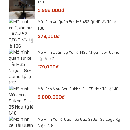
1:48
2,999,000đ
Mô Hình Xe Quân Sự UAZ-452 QĐND VN Tỷ Lệ
1:36
279,000đ
ỷ Lệ
​Mô Hình Quân Sự Xe Tải M35 Nhựa - Sơn Camo
Tỷ Lệ 1:72
179,000đ
-
Mô Hình Máy Bay Sukhoi SU-35 Nga Tỷ Lệ 1:48
2,800,000đ
he
Mô hình Máy bay đồ chơi F-117 kim loại
​Mô Hình Xe Tải Quân Sự Gaz 3308 1:36 Logo Kỷ
Niệm A-80