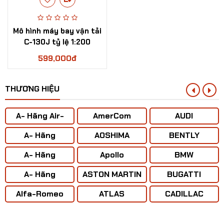
Mô hình máy bay vận tải
C-130J tỷ lệ 1:200
599,000đ
THƯƠNG HIỆU
A- Hãng Air-
AmerCom
AUDI
BUS
A- Hãng
AOSHIMA
BENTLY
ANTONOV ( Liên
A- Hãng
Apollo
BMW
Xô)
BOENING
A- Hãng
ASTON MARTIN
BUGATTI
CONCORD
Mô hình Máy bay đồ chơi F-117 kim loại
Alfa-Romeo
ATLAS
CADILLAC