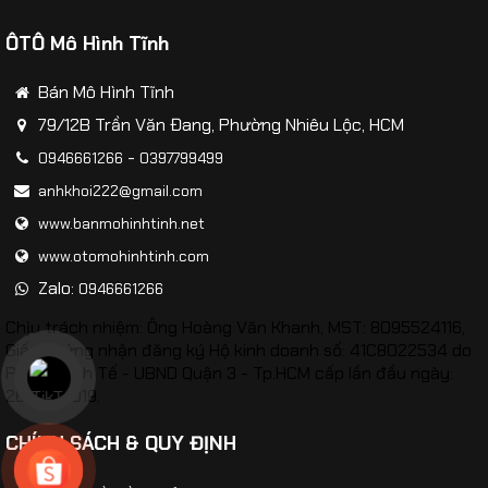
ÔTÔ Mô Hình Tĩnh
Bán Mô Hình Tĩnh
79/12B Trần Văn Đang, Phường Nhiêu Lộc, HCM
-
0946661266
0397799499
anhkhoi222@gmail.com
www.banmohinhtinh.net
www.otomohinhtinh.com
Zalo:
0946661266
Chịu trách nhiệm: Ông Hoàng Văn Khanh, MST: 8095524116,
Giấy chứng nhận đăng ký Hộ kinh doanh số: 41C8022534 do
Phòng Kinh Tế - UBND Quận 3 - Tp.HCM cấp lần đầu ngày:
26/02/2019.
Mô hình Máy bay đồ chơi F-117 kim loại