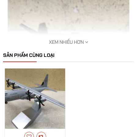
XEM NHIỀU HƠN
SẢN PHẨM CÙNG LOẠI
Mô hình Máy bay đồ chơi F-117 kim loại