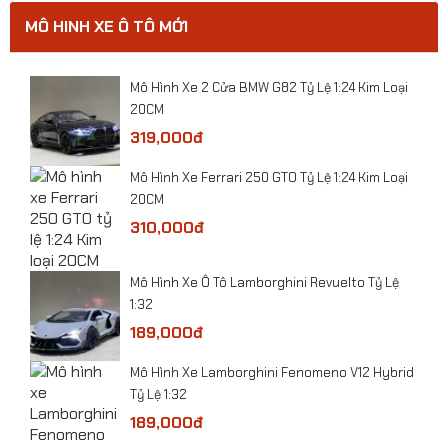
MÔ HINH XE Ô TÔ MỚI
0
​Mô Hình Xe 2 Cửa BMW G82 Tỷ Lệ 1:24 Kim Loại
20CM
319,000đ
​Mô Hình Xe Ferrari 250 GTO Tỷ Lệ 1:24 Kim Loại
20CM
310,000đ
​Mô Hình Xe Ô Tô Lamborghini Revuelto Tỷ Lệ
1:32
189,000đ
Mô Hình Xe Lamborghini Fenomeno V12 Hybrid
Mô hình Máy bay đồ chơi F-117 kim loại
Tỷ Lệ 1:32
189,000đ