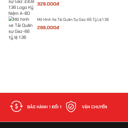
329,000đ
​Mô Hình Xe Tải Quân Sự Gaz-66 Tỷ Lệ 1:36
 Lệ
299,000đ
bolt
NH
BẢO HÀNH 1 ĐỔI 1
VẬN CHUYỂN
Mô hình Máy bay đồ chơi F-117 kim loại