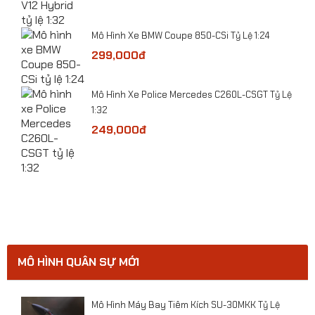
Mô Hình Xe BMW Coupe 850-CSi Tỷ Lệ 1:24
299,000đ
​Mô Hình Xe Police Mercedes C260L-CSGT Tỷ Lệ
ge
1:32
249,000đ
MÔ HÌNH QUÂN SỰ MỚI
Mô hình Máy bay đồ chơi F-117 kim loại
ười
Mô Hình Máy Bay Tiêm Kích SU-30MKK Tỷ Lệ