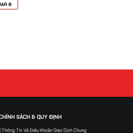
AR &
Koenigsegg
LIMOUSINE
MASERATI
vel
CHÍNH SÁCH & QUY ĐỊNH
Thông Tin Về Điều Khoản Giao Dịch Chung