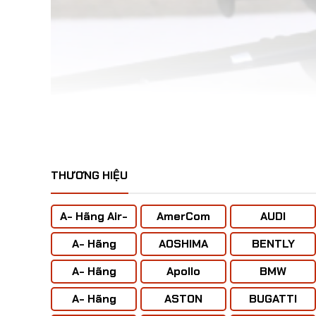
THƯƠNG HIỆU
OLVO
A- Hãng Air-
AmerCom
AUDI
BUS
Mô hình Máy bay Ném Bom 
maha
A- Hãng
AOSHIMA
BENTLY
ANTONOV (
A- Hãng
Apollo
BMW
Liên Xô)
BOENING
A- Hãng
ASTON
BUGATTI
CONCORD
MARTIN