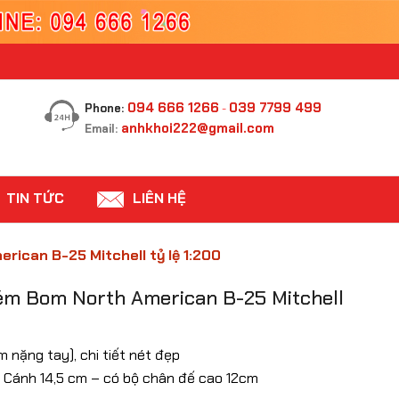
094 666 1266
039 7799 499
Phone:
-
anhkhoi222@gmail.com
Email:
TIN TỨC
LIÊN HỆ
ican B-25 Mitchell tỷ lệ 1:200
m Bom North American B-25 Mitchell
m nặng tay), chi tiết nét đẹp
m, Cánh 14,5 cm – có bộ chân đế cao 12cm