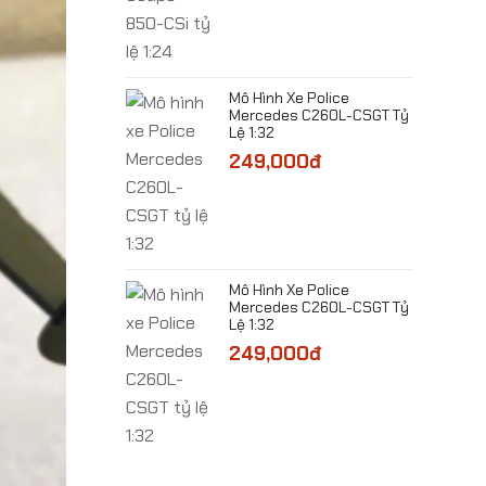
​Mô Hình Xe Police
Mercedes C260L-CSGT Tỷ
Lệ 1:32
249,000đ
Xe Rolls-Royce
it III 1994 Tỷ Lệ
0đ
​Mô Hình Xe Police
Mercedes C260L-CSGT Tỷ
Lệ 1:32
249,000đ