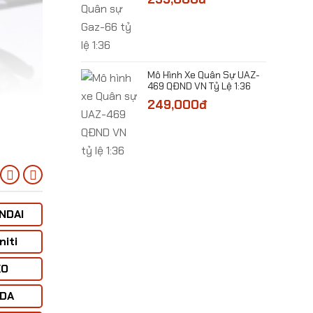
 Máy Bay Cường
 Thunderbolt II Tỷ
00đ
​Mô Hình Xe Quân Sự UAZ-
469 QĐND VN Tỷ Lệ 1:36
249,000đ
 Xe Cảnh Sát Cơ
TERRAIN
 Tỷ Lệ 1:32
00đ
NDAI
JEEP
Lamborghini
LINCOLN
niti
Jingbang
LAND-ROVER
LOTUS &
KOENIGSEGG
XO
Jocity
LEO
LYKAN
HYPERSPORT
DA
KIA
LEXUS +
Maisto
Tesla