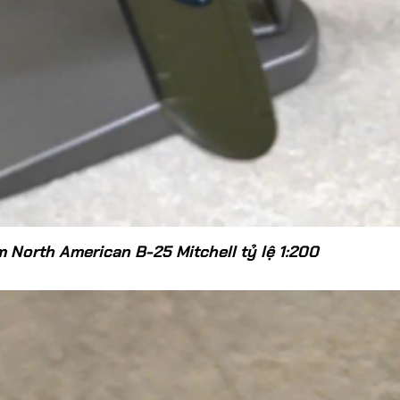
​​Mô Hình Trực Thăng
​Mô Hình 
Sikorsky HH-3F Pelican
50U Main
Không Quân Ý Tỷ Lệ 1/100
719,0
620,000đ
North American B-25 Mitchell tỷ lệ 1:200
Mô Hình 
Phòng K
Lệ 1:32
349,0
​Mô Hình Máy Bay Trực
Thăng Agusta-Bell AB 212