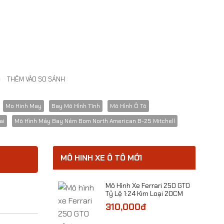
THÊM VÀO SO SÁNH
Mo Hinh May
Bay Mô Hình Tĩnh
Mô Hình Ô Tô
ai
Mô Hình Máy Bay Ném Bom North American B-25 Mitchell
MÔ HINH XE Ô TÔ MỚI
Xe Ô Tô NISSAN
​Mô Hình Xe Ferrari 250 GTO
ỷ Lệ 1:32
Tỷ Lệ 1:24 Kim Loại 20CM
0đ
310,000đ