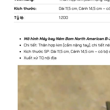
Kích thước:
Dài 11,5 cm, Cánh 14,5 cm – 
Tỷ lệ:
1:200
Mô hình Máy bay Ném Bom North American B-25 
Chi tiết: Thân hợp kim (cầm nặng tay), chi tiết n
Kich thước SP: Dài 11,5 cm, Cánh 14,5 cm – có b
Xuất xứ TQ nội địa