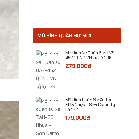
MÔ HÌNH QUÂN SỰ MỚI
Máy Bay Beriev A-
Mô Hình Xe Quân Sự UAZ-
stay Tỷ Lệ 1:200
452 QĐND VN Tỷ Lệ 1:36
00đ
279,000đ
​Mô Hình Quân Sự Xe Tải
M35 Nhựa - Sơn Camo Tỷ
Xe Quân Sự Pháo
Lệ 1:72
hông ZU-23mm Tỷ
179,000đ
00đ