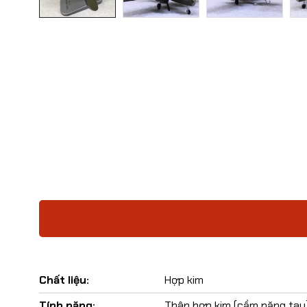
Chất liệu:
Hợp kim
Tính năng:
Thân hợp kim (cầm nặng tay),