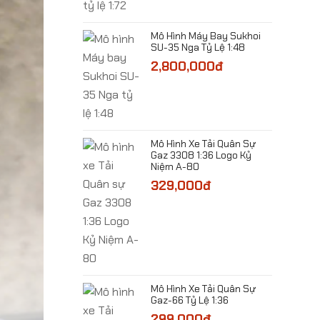
Mô Hình Máy Bay Sukhoi
SU-35 Nga Tỷ Lệ 1:48
2,800,000đ
 Máy Bay Trực
-64D Apache Tỷ
00đ
​Mô Hình Xe Tải Quân Sự
Gaz 3308 1:36 Logo Kỷ
Niệm A-80
329,000đ
 Máy Bay
F6F- Wildcat Tỷ
00đ
​Mô Hình Xe Tải Quân Sự
Gaz-66 Tỷ Lệ 1:36
299,000đ