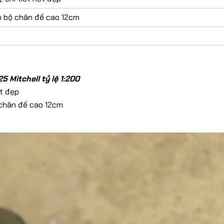
​Mô Hình Xe LEXUS GX550
có bộ chân đế cao 12cm
2026 Tỷ Lệ 1:24
319,000đ
Mô Hình X
Altlantic
1:32
189,00
Mitchell tỷ lệ 1:200
​Mô Hình Xe Police
ét đẹp
​Mô Hình X
Mercedes GLC-400 Dẫn
2026 Tỷ Lệ
Đoàn CSGT Tỷ Lệ 1:32
ộ chân đế cao 12cm
179,00
239,000đ
​Mô Hình X
E-Type 196
299,00
Mô Hình Xe Ô Tô BMW M8
​Mô Hình 
Tỷ Lệ 1:32
Cullinan 
199,000đ
Series II T
309,00