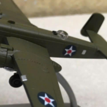
​Mô Hình Xe Koenigsegg
One1 Tỷ Lệ 1:32
189,000đ
​Mô Hình 
Silver Spir
1:32
​Mô Hình Xe Police
Landcruiser Prado-LC250
189,00
CSGT VN 1:32
239,000đ