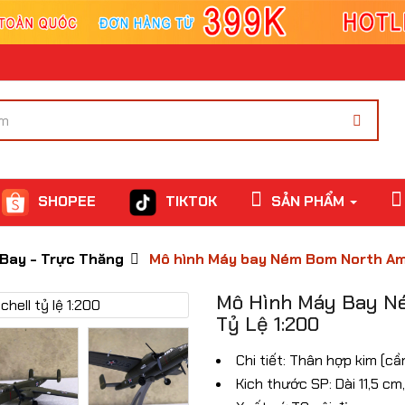
SHOPEE
TIKTOK
SẢN PHẨM
 Bay - Trực Thăng
Mô hình Máy bay Ném Bom North Amer
Mô Hình Máy Bay Né
Tỷ Lệ 1:200
Chi tiết: Thân hợp kim (cầ
Kich thước SP: Dài 11,5 c