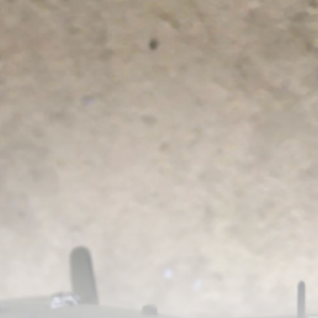
Tỷ Lệ 1/100
499,000đ
​Mô Hình
Thăng AH
Lệ 1:46
549,0
​Mô Hình Kim Loại Máy Bay
Trực Thăng Vận Tải Hạng
Nặng MH-47G Chinook Tỷ
Lệ 1:72
1,899,000đ
​Mô Hình
Grumman 
Lệ 1:72
599,0