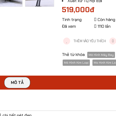
Xuất xứ TQ nội địa
519,000đ
Tình trạng:
Còn hàng
Đã xem
1110 lần
THÊM VÀO YÊU THÍCH
Thẻ từ khóa:
Mô Hình Máy Bay
Mô Hình Kim Loại
Mo Hinh Kim Lo
MÔ TẢ
​Mô Hình Xe Ferrari
​Mô Hình 
Daytona SP3 Tỷ Lệ 1:22
GT-R R35 T
319,000đ
199,00
 chi tiết nét đẹp