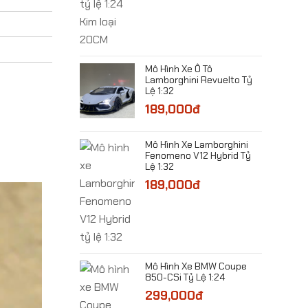
e Bugatti
 Concept Tỷ Lệ
​Mô Hình Xe Ô Tô
Lamborghini Revuelto Tỷ
0đ
Lệ 1:32
189,000đ
e Bugatti Bolide
 1:32
Mô Hình Xe Lamborghini
0đ
Fenomeno V12 Hybrid Tỷ
Lệ 1:32
189,000đ
e Ô Tô Cổ Jaguar
1 Tỷ Lệ 1:24
0đ
Xe Rolls-Royce
Mô Hình Xe BMW Coupe
Black Badge
850-CSi Tỷ Lệ 1:24
ỷ Lệ 1:24
299,000đ
0đ