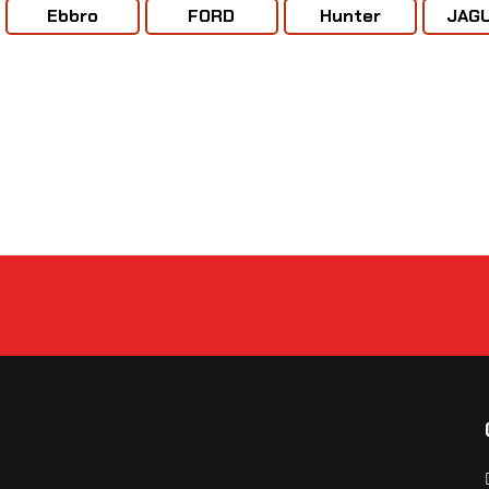
Ebbro
FORD
Hunter
JAGU
De