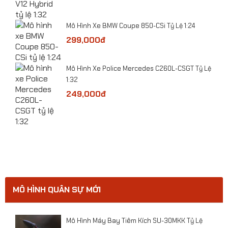
Mô Hình Xe BMW Coupe 850-CSi Tỷ Lệ 1:24
299,000đ
​Mô Hình Xe Police Mercedes C260L-CSGT Tỷ Lệ
ge
1:32
249,000đ
MÔ HÌNH QUÂN SỰ MỚI
Mô hình máy bay Trực Thăng Ka-32A tỷ lệ 1:48
ười
Mô Hình Máy Bay Tiêm Kích SU-30MKK Tỷ Lệ