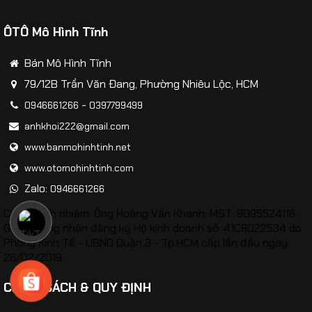
ÔTÔ Mô Hình Tĩnh
Bán Mô Hình Tĩnh
79/12B Trần Văn Đang, Phường Nhiêu Lộc, HCM
-
0946661266
0397799499
anhkhoi222@gmail.com
www.banmohinhtinh.net
www.otomohinhtinh.com
Zalo:
0946661266
Chịu trách nhiệm: Ông Hoàng Văn Khanh, MST: 8095524116,
Giấy chứng nhận đăng ký Hộ kinh doanh số: 41C8022534 do
Phòng Kinh Tế - UBND Quận 3 - Tp.HCM cấp lần đầu ngày:
26/02/2019.
CHÍNH SÁCH & QUY ĐỊNH
Mô hình máy bay Trực Thăng Ka-32A tỷ lệ 1:48