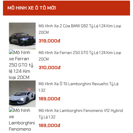
MÔ HINH XE Ô TÔ MỚI
0
​Mô Hình Xe 2 Cửa BMW G82 Tỷ Lệ 1:24 Kim Loại
20CM
319,000đ
​Mô Hình Xe Ferrari 250 GTO Tỷ Lệ 1:24 Kim Loại
20CM
310,000đ
​Mô Hình Xe Ô Tô Lamborghini Revuelto Tỷ Lệ
1:32
189,000đ
Mô Hình Xe Lamborghini Fenomeno V12 Hybrid
Mô hình máy bay Trực Thăng Ka-32A tỷ lệ 1:48
Tỷ Lệ 1:32
189,000đ