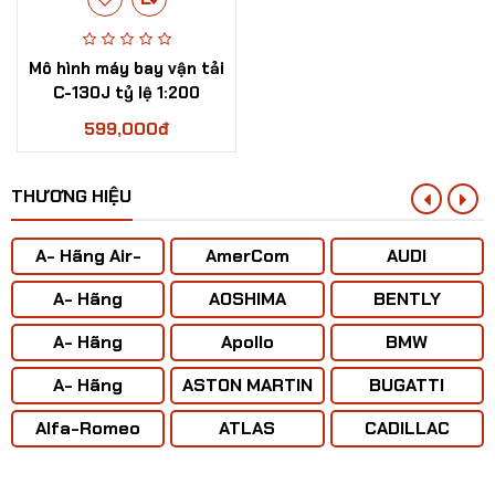
Mô hình máy bay vận tải
C-130J tỷ lệ 1:200
599,000đ
THƯƠNG HIỆU
A- Hãng Air-
AmerCom
AUDI
BUS
A- Hãng
AOSHIMA
BENTLY
ANTONOV ( Liên
A- Hãng
Apollo
BMW
Xô)
BOENING
A- Hãng
ASTON MARTIN
BUGATTI
CONCORD
Mô hình máy bay Trực Thăng Ka-32A tỷ lệ 1:48
Alfa-Romeo
ATLAS
CADILLAC