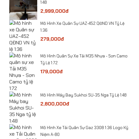
1:48
2,999,000đ
Mô Hình Xe Quân Sự UAZ-452 QĐND VN Tỷ Lệ
1:36
279,000đ
ỷ Lệ
​Mô Hình Quân Sự Xe Tải M35 Nhựa - Sơn Camo
Tỷ Lệ 1:72
179,000đ
-
Mô Hình Máy Bay Sukhoi SU-35 Nga Tỷ Lệ 1:48
2,800,000đ
he
Mô hình máy bay Trực Thăng Ka-32A tỷ lệ 1:48
​Mô Hình Xe Tải Quân Sự Gaz 3308 1:36 Logo Kỷ
Niệm A-80