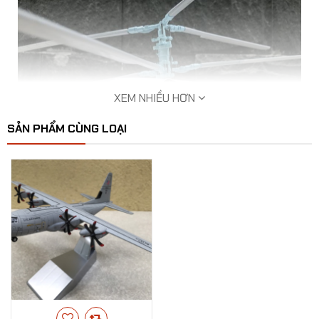
XEM NHIỀU HƠN
SẢN PHẨM CÙNG LOẠI
Mô hình máy bay Trực Thăng Ka-32A tỷ lệ 1:48