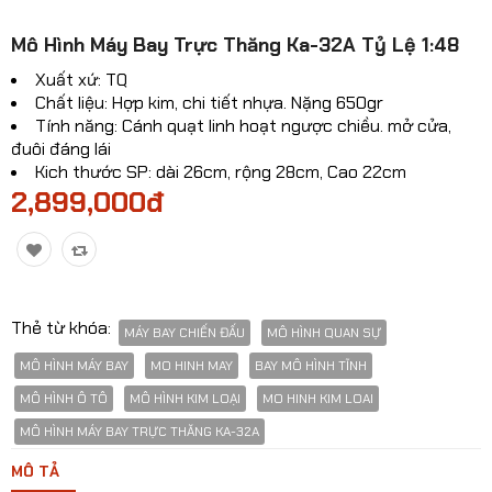
Mô hinh xe Ô TÔ
Mô Hình Máy Bay Trực Thăng Ka-32A Tỷ Lệ 1:48
Mô hình xe cơ giới
Xuất xứ: TQ
Chất liệu: Hợp kim, chi tiết nhựa. Nặng 650gr
Mô hình Xe cổ
Tính năng: Cánh quạt linh hoạt ngược chiều. mở cửa,
đuôi đáng lái
Tỷ lệ mô hình
Kich thước SP: dài 26cm, rộng 28cm, Cao 22cm
2,899,000đ
Mô hình lắp ráp
Máy bay dân sự
Mô hình nhân vật
Thẻ từ khóa:
MÁY BAY CHIẾN ĐẤU
MÔ HÌNH QUAN SỰ
Mô hình xe mô tô - xe máy
MÔ HÌNH MÁY BAY
MO HINH MAY
BAY MÔ HÌNH TĨNH
Xem thêm danh mục
MÔ HÌNH Ô TÔ
MÔ HÌNH KIM LOẠI
MO HINH KIM LOAI
MÔ HÌNH MÁY BAY TRỰC THĂNG KA-32A
So sánh
Yêu thích(0)
MÔ TẢ