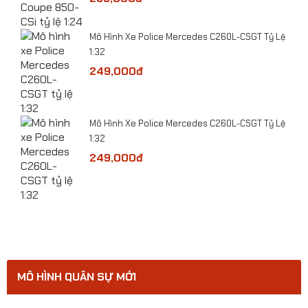
ge
​Mô Hình Xe Police Mercedes C260L-CSGT Tỷ Lệ
1:32
249,000đ
Tỷ
​Mô Hình Xe Police Mercedes C260L-CSGT Tỷ Lệ
1:32
249,000đ
MÔ HÌNH QUÂN SỰ MỚI
Mô hình máy bay Trực Thăng vận tải Z-8 tỷ lệ
1:144