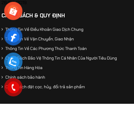
26/02/2019.
CHÍNH SÁCH & QUY ĐỊNH
Mô hình máy bay Trực Thăng vận tải Z-8 tỷ lệ
Thông Tin Về Điều Khoản Giao Dịch Chung
1:144
Thông tin Về Vận Chuyển, Giao Nhận
Thông Tin Về Các Phương Thức Thanh Toán
Chính Sách Bảo Vệ Thông Tin Cá Nhân Của Người Tiêu Dùng
Thông Tin Hàng Hóa
Chính sách bảo hành
Chính sách đặt cọc, hủy, đổi trả sản phẩm
© 2026 Mô Hình Tĩnh. Designed by
An Thinh
. All Rights
Reserved.