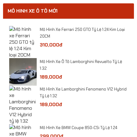
MÔ HINH XE Ô TÔ MỚI
​Mô Hình Xe Ferrari 250 GTO Tỷ Lệ 1:24 Kim Loại
20CM
310,000đ
​Mô Hình Xe Ô Tô Lamborghini Revuelto Tỷ Lệ
1:32
189,000đ
Mô Hình Xe Lamborghini Fenomeno V12 Hybrid
Tỷ Lệ 1:32
189,000đ
Mô hình máy bay Trực Thăng vận tải Z-8 tỷ lệ
1:144
Mô Hình Xe BMW Coupe 850-CSi Tỷ Lệ 1:24
299,000đ