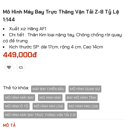
Mô hinh xe Ô TÔ
Mô Hình Máy Bay Trực Thăng Vận Tải Z-8 Tỷ Lệ
1:144
Mô hình xe cơ giới
Xuất xứ: Hãng AF1
Mô hình Xe cổ
Chi tiết : Thân Kim loại nặng tay. Chông chống rời quay
có đế trưng
Tỷ lệ mô hình
Kich thước SP: dài 17cm, rộng 4 cm, Cao 14cm
449,000đ
Mô hình lắp ráp
Máy bay dân sự
Mô hình nhân vật
Thẻ từ khóa:
MÁY BAY CHIẾN ĐẤU
MÔ HÌNH QUAN SỰ
Mô hình xe mô tô - xe máy
MÔ HÌNH MÁY BAY
MO HINH MAY
BAY MÔ HÌNH TĨNH
Xem thêm danh mục
MÔ HÌNH Ô TÔ
MÔ HÌNH KIM LOẠI
MO HINH KIM LOAI
MÔ HÌNH MÁY BAY TRỰC THĂNG VẬN TẢI Z-8
So sánh
Yêu thích(0)
MÔ TẢ