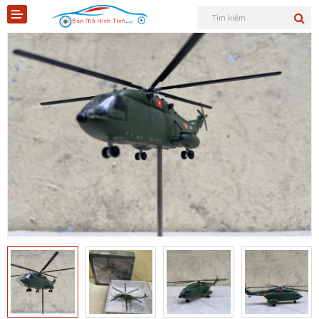
Shopee
Tiktok
Sản phẩm
Tin tức
Liên hệ
Mô hình quân sự