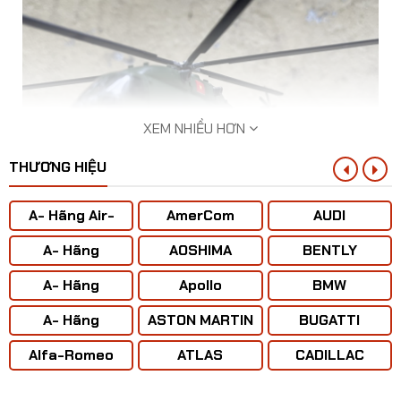
XEM NHIỀU HƠN
THƯƠNG HIỆU
A- Hãng Air-
AmerCom
AUDI
BUS
A- Hãng
AOSHIMA
BENTLY
ANTONOV ( Liên
A- Hãng
Apollo
BMW
Xô)
BOENING
Mô hình máy bay Trực Thăng vận tải Z-8 tỷ lệ
A- Hãng
ASTON MARTIN
BUGATTI
CONCORD
1:144
Alfa-Romeo
ATLAS
CADILLAC