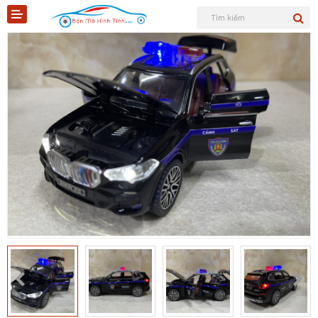
Shopee
Tiktok
Sản phẩm
Tin tức
Liên hệ
Mô hình quân sự