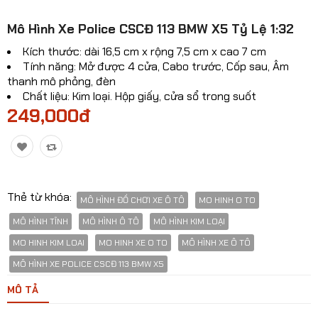
Mô hinh xe Ô TÔ
​Mô Hình Xe Police CSCĐ 113 BMW X5 Tỷ Lệ 1:32
Mô hình xe cơ giới
Kích thước: dài 16,5 cm x rộng 7,5 cm x cao 7 cm
Tính năng: Mở được 4 cửa, Cabo trước, Cốp sau, Âm
Mô hình Xe cổ
thanh mô phỏng, đèn
Chất liệu: Kim loại. Hộp giấy, cửa sổ trong suốt
Tỷ lệ mô hình
249,000đ
Mô hình lắp ráp
Máy bay dân sự
Mô hình nhân vật
Thẻ từ khóa:
MÔ HÌNH ĐỒ CHƠI XE Ô TÔ
MO HINH O TO
MÔ HÌNH TĨNH
MÔ HÌNH Ô TÔ
MÔ HÌNH KIM LOẠI
Mô hình xe mô tô - xe máy
MO HINH KIM LOAI
MO HINH XE O TO
MÔ HÌNH XE Ô TÔ
Xem thêm danh mục
​MÔ HÌNH XE POLICE CSCĐ 113 BMW X5
MÔ TẢ
So sánh
Yêu thích(0)