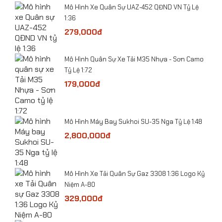
ỷ Lệ
Mô Hình Xe Quân Sự UAZ-452 QĐND VN Tỷ Lệ
1:36
279,000đ
​Mô Hình Quân Sự Xe Tải M35 Nhựa - Sơn Camo
-
Tỷ Lệ 1:72
179,000đ
Mô Hình Máy Bay Sukhoi SU-35 Nga Tỷ Lệ 1:48
he
2,800,000đ
​Mô Hình Xe Tải Quân Sự Gaz 3308 1:36 Logo Kỷ
Niệm A-80
​Mô hình xe Police CSCĐ 113 BMW X5 tỷ lệ 1:32
 Lệ
329,000đ