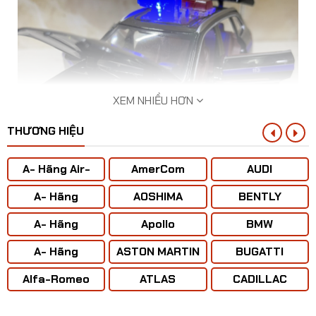
XEM NHIỀU HƠN
THƯƠNG HIỆU
A- Hãng Air-
AmerCom
AUDI
BUS
A- Hãng
AOSHIMA
BENTLY
ANTONOV ( Liên
A- Hãng
Apollo
BMW
Xô)
BOENING
​Mô hình xe Police CSCĐ 113 BMW X5 tỷ lệ 1:32
A- Hãng
ASTON MARTIN
BUGATTI
CONCORD
Alfa-Romeo
ATLAS
CADILLAC