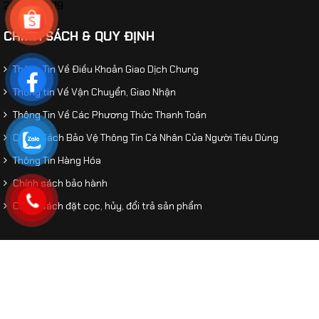
26/02/2019.
CHÍNH SÁCH & QUY ĐỊNH
Thông Tin Về Điều Khoản Giao Dịch Chung
Thông tin Về Vận Chuyển, Giao Nhận
Thông Tin Về Các Phương Thức Thanh Toán
Chính Sách Bảo Vệ Thông Tin Cá Nhân Của Người Tiêu Dùng
Thông Tin Hàng Hóa
Chính sách bảo hành
Chính sách đặt cọc, hủy, đổi trả sản phẩm
© 2026 Mô Hình Tĩnh. Designed by
An Thinh
. All Rights
​Mô hình xe Police CSCĐ 113 BMW X5 tỷ lệ 1:32
Reserved.