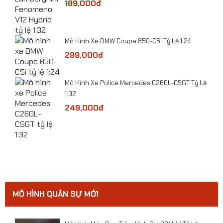
189,000đ
Mô Hình Xe BMW Coupe 850-CSi Tỷ Lệ 1:24
299,000đ
ge
​Mô Hình Xe Police Mercedes C260L-CSGT Tỷ Lệ
1:32
249,000đ
MÔ HÌNH QUÂN SỰ MỚI
​Mô hình xe Toyota Hilux Mughty tỷ lệ 1:32