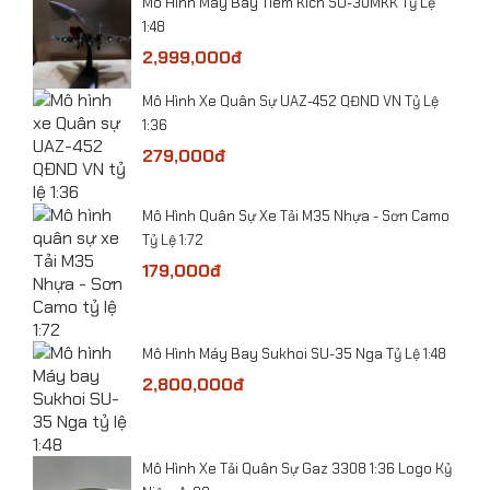
ười
Mô Hình Máy Bay Tiêm Kích SU-30MKK Tỷ Lệ
1:48
2,999,000đ
ỷ Lệ
Mô Hình Xe Quân Sự UAZ-452 QĐND VN Tỷ Lệ
1:36
279,000đ
​Mô Hình Quân Sự Xe Tải M35 Nhựa - Sơn Camo
-
Tỷ Lệ 1:72
179,000đ
he
Mô Hình Máy Bay Sukhoi SU-35 Nga Tỷ Lệ 1:48
2,800,000đ
 Lệ
​Mô hình xe Toyota Hilux Mughty tỷ lệ 1:32
​Mô Hình Xe Tải Quân Sự Gaz 3308 1:36 Logo Kỷ