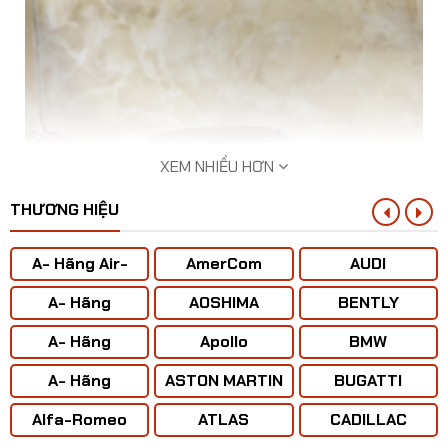
XEM NHIỀU HƠN
THƯƠNG HIỆU
A- Hãng Air-
AmerCom
AUDI
BUS
A- Hãng
AOSHIMA
BENTLY
ANTONOV ( Liên
A- Hãng
Apollo
BMW
Xô)
BOENING
​Mô hình xe Toyota Hilux Mughty tỷ lệ 1:32
A- Hãng
ASTON MARTIN
BUGATTI
CONCORD
Alfa-Romeo
ATLAS
CADILLAC