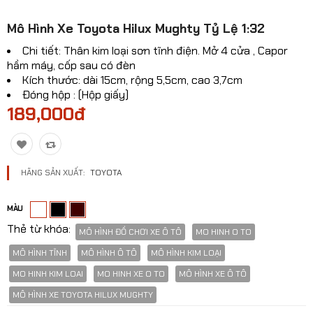
Mô hinh xe Ô TÔ
​Mô Hình Xe Toyota Hilux Mughty Tỷ Lệ 1:32
Mô hình xe cơ giới
Chi tiết: Thân kim loại sơn tĩnh điện. Mở 4 cửa , Capor
hầm máy, cốp sau có đèn
Mô hình Xe cổ
Kích thước: dài 15cm, rộng 5,5cm, cao 3,7cm
Đóng hộp : (Hộp giấy)
Tỷ lệ mô hình
189,000đ
Mô hình lắp ráp
Máy bay dân sự
HÃNG SẢN XUẤT:
TOYOTA
Mô hình nhân vật
MÀU
Mô hình xe mô tô - xe máy
Thẻ từ khóa:
MÔ HÌNH ĐỒ CHƠI XE Ô TÔ
MO HINH O TO
Xem thêm danh mục
MÔ HÌNH TĨNH
MÔ HÌNH Ô TÔ
MÔ HÌNH KIM LOẠI
MO HINH KIM LOAI
MO HINH XE O TO
MÔ HÌNH XE Ô TÔ
​MÔ HÌNH XE TOYOTA HILUX MUGHTY
So sánh
Yêu thích(0)