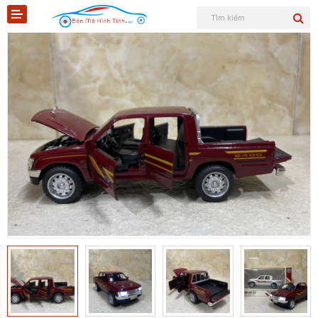
Shopee
Tiktok
Sản phẩm
Tin tức
Liên hệ
Mô hình quân sự