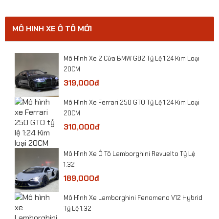
MÔ HINH XE Ô TÔ MỚI
0
​Mô Hình Xe 2 Cửa BMW G82 Tỷ Lệ 1:24 Kim Loại
20CM
319,000đ
​Mô Hình Xe Ferrari 250 GTO Tỷ Lệ 1:24 Kim Loại
20CM
310,000đ
​Mô Hình Xe Ô Tô Lamborghini Revuelto Tỷ Lệ
1:32
189,000đ
​Mô hình xe Toyota Hilux Mughty tỷ lệ 1:32
Mô Hình Xe Lamborghini Fenomeno V12 Hybrid
Tỷ Lệ 1:32