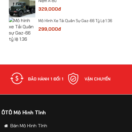
Niệm A-80
329,000đ
bolt
​Mô Hình Xe Tải Quân Sự Gaz-66 Tỷ Lệ 1:36
299,000đ
NH
BẢO HÀNH 1 ĐỔI 1
VẬN CHUYỂN
ÔTÔ Mô Hình Tĩnh
​Mô hình xe Toyota Hilux Mughty tỷ lệ 1:32
Bán Mô Hình Tĩnh