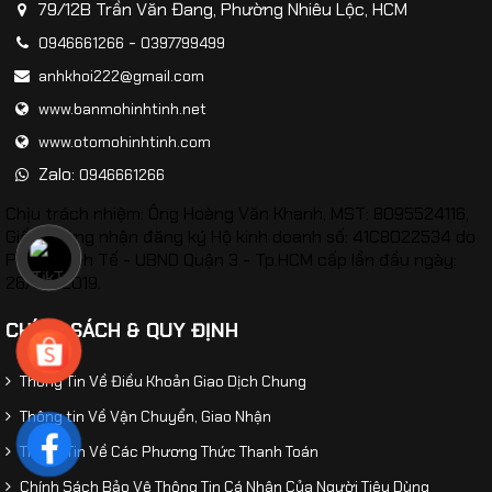
79/12B Trần Văn Đang, Phường Nhiêu Lộc, HCM
-
0946661266
0397799499
anhkhoi222@gmail.com
www.banmohinhtinh.net
www.otomohinhtinh.com
Zalo:
0946661266
Chịu trách nhiệm: Ông Hoàng Văn Khanh, MST: 8095524116,
Giấy chứng nhận đăng ký Hộ kinh doanh số: 41C8022534 do
Phòng Kinh Tế - UBND Quận 3 - Tp.HCM cấp lần đầu ngày:
26/02/2019.
CHÍNH SÁCH & QUY ĐỊNH
Thông Tin Về Điều Khoản Giao Dịch Chung
Thông tin Về Vận Chuyển, Giao Nhận
Thông Tin Về Các Phương Thức Thanh Toán
​Mô hình xe Toyota Hilux Mughty tỷ lệ 1:32
Chính Sách Bảo Vệ Thông Tin Cá Nhân Của Người Tiêu Dùng